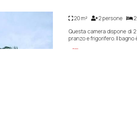
20 m²
2 persone
2
Questa camera dispone di 2 l
pranzo e frigorifero. Il bagno
Servizi
Doccia
Bagno
Aria condizionata
Balcone
Frigorifero
WC
Bagno privato
Canali via cavo
Pavimento in piastrell