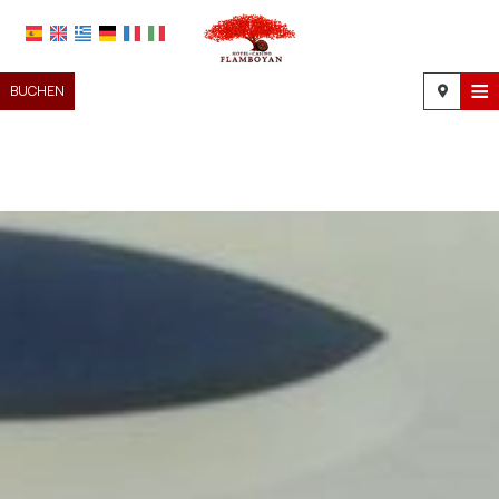
≡
BUCHEN
STARTSEITE
STANDORT
UNTERKUNFT
EINRICHTUNGEN
FOTOGALLERIE
NACHFRAGE
KONTAKT