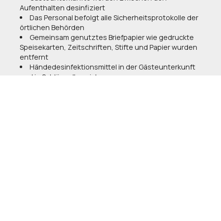
Aufenthalten desinfiziert
Das Personal befolgt alle Sicherheitsprotokolle der
örtlichen Behörden
Gemeinsam genutztes Briefpapier wie gedruckte
Speisekarten, Zeitschriften, Stifte und Papier wurden
entfernt
Händedesinfektionsmittel in der Gästeunterkunft
und in Schlüsselbereichen
Prozess zur Überprüfung der Gesundheit der Gäste
Kontaktloser Check-in/Check-out
Bargeldlose Zahlung möglich
Die Regeln zur physischen Distanzierung werden
eingehalten
Machen Sie eine Reservierung