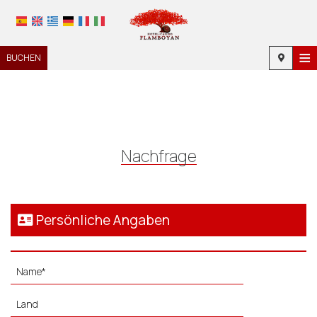
≡
BUCHEN
STARTSEITE
STANDORT
UNTERKUNFT
Nachfrage
EINRICHTUNGEN
FOTOGALLERIE
Persönliche Angaben
NACHFRAGE
KONTAKT